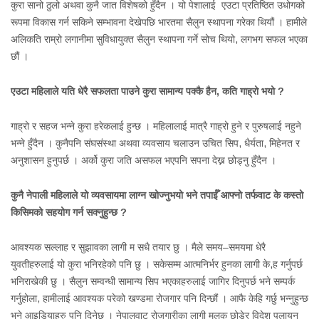
कुरा सानो ठुलो अथवा कुनै जात विशेषको हुँदैन । यो पेशालाई एउटा प्रतिष्ठित उधोगको
रूपमा विकास गर्न सकिने सम्भावना देखेपछि भारतमा सैलुन स्थापना गरेका थियौं । हामीले
अलिकति राम्रो लगानीमा सुविधायुक्त सैलुन स्थापना गर्ने सोच थियो, लगभग सफल भएका
छौं ।
एउटा महिलाले यति धेरै सफलता पाउने कुरा सामान्य पक्कै हैन, कति गाह्रो भयो ?
गाह्रो र सहज भन्ने कुरा हरेकलाई हुन्छ । महिलालाई मात्रै गाह्रो हुने र पुरुषलाई नहुने
भन्ने हुँदैन । कुनैपनि संघसंस्था अथवा व्यवसाय चलाउन उचित सिप, धैर्यता, मिहेनत र
अनुशासन हुनुपर्छ । अर्को कुरा जति असफल भएपनि सपना देख्न छोड्नु हुँदैन ।
कुनै नेपाली महिलाले यो व्यवसायमा लाग्न खोज्नुभयो भने तपाईँ आफ्नो तर्फवाट के कस्तो
किसिमको सहयोग गर्न सक्नुहुन्छ ?
आवश्यक सल्लाह र सुझावका लागी म सधै तयार छु । मैले समय–समयमा धेरै
युवतीहरुलाई यो कुरा भनिरहेको पनि छु । सकेसम्म आत्मनिर्भर हुनका लागी के,ह गर्नुपर्छ
भनिराखेकी छु । सैलुन सम्वन्धी सामान्य सिप भएकाहरुलाई जागिर दिनुपर्छ भने सम्पर्क
गर्नुहोला, हामीलाई आवश्यक परेको खण्डमा रोजगार पनि दिन्छौं । आफै केहि गर्छु भन्नुहुन्छ
भने आइडियाहरु पनि दिनेछु । नेपालवाट रोजगारीका लागी मुलुक छोडेर विदेश पलायन