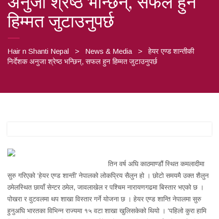
अनुजा श्रेष्ठ भन्छिन्, सफल हुन
हिम्मत जुटाउनुपर्छ
Hair n Shanti Nepal
>
News & Media
>
हेयर एण्ड शान्तीकी
निर्देशक अनुजा श्रेष्ठ भन्छिन्, सफल हुन हिम्मत जुटाउनुपर्छ
तिन वर्ष अघि काठमाण्डौं स्थित कमलादीमा
सुरु गरिएको ‘हेयर एण्ड शान्ती’ नेपालको लोकप्रिय सैलुन हो । छोटो समयमै उक्त शैलुन
ठमेलस्थित छायाँ सेन्टर ठमेल, जावलाखेल र पश्चिम नारायणगढमा बिस्तार भएको छ ।
पोखरा र वुटवलमा थप शाखा विस्तार गर्ने योजना छ । हेयर एण्ड शान्ति नेपालमा सुरु
हुनुअघि भारतका विभिन्न राज्यमा १५ वटा शाखा खुलिसकेको थियो । ‘पहिलो कुरा हामि