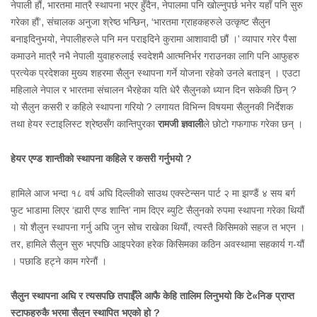
नेपाली हौं, भारतमा मात्रै स्थापना भएर हुँदैन, नेपालमा पनि खोल्नुपर्छ भनेर यहाँ पनि सुरु
गरेका हौं’, संचालक अनुजा श्रेष्ठ भन्छिन्, ‘भारतमा ग्राहकहरुले उत्कृष्ट सैलुन
बनाइदिनुभयो, नेपालीहरुले पनि मन पराइदिने कुरामा आशावादी छौं ।’ व्यापार गरेर पैसा
कमाउने मात्रै नभै नेपाली युवाहरुलाई स्वदेशमै आत्मनिर्भर गराउनका लागि पनि आफुहरु
प्रत्येक प्रदेशका मुख्य शहरमा सैलुन स्थापना गर्ने योजना रहेको उनले बताइन् । एउटा
महिलाले नेपाल र भारतमा संचालन भैरहेका यति धेरै सैलुनको ध्यान दिन सकेकी छिन् ?
यो सैलुन कसरी र कहिले स्थापना गरियो ? लगायत विभिन्न विषयमा सैलुनकी निर्देशक
तथा हेयर स्टाइलिस्ट श्रेष्ठसँग कान्तिपुरका
रामजी ज्ञवाली
ले छोटो गफगाफ गरेका छन् ।
हेयर एण्ड शान्तीको स्थापना कहिले र कसरी गर्नुभयो ?
हामिले आज भन्दा १८ वर्ष अघि दिल्लीको साउथ एक्स्टेन्सन पार्ट २ मा झण्डैं ४ सय बर्ग
फुट भाडामा लिएर ‘ह्यारी एण्ड शान्ति’ नाम दिएर ब्युटि सैलुनको रुपमा स्थापना गरेका थियौं
। यो शैलुन स्थापना गर्नु अघि जुन सोच राखेका थियौं, त्यस्तै किसिमको सहज त भएन ।
तर, हामिले सैलुन सुरु भएपछि आइपरेका हरेक किसिमका कठिन अवस्थामा सहकार्य ग-यौं
। पछाडि हट्ने काम गरेनौं ।
सैलुन स्थापना अघि र त्यसपछि तपाईँले आफै केहि तालिम लिनुभयो कि टे«निङ प्राप्त
स्टाफहरुकै भरमा सैलुन स्थापित भएको हो ?