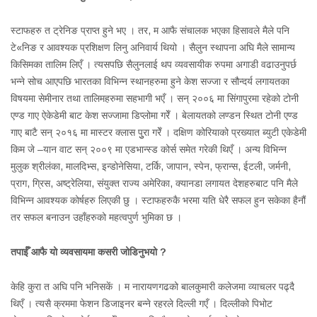
स्टाफहरु त ट्रेनिङ प्राप्त हुने भए । तर, म आफै संचालक भएका हिसावले मैले पनि
टे«निङ र आवश्यक प्रशिक्षण लिनु अनिवार्य थियो । सैलुन स्थापना अघि मैले सामान्य
किसिमका तालिम लिएँ । त्यसपछि सैलुनलाई थप व्यवसायीक रुपमा अगाडी वढाउनुपर्छ
भन्ने सोच आएपछि भारतका विभिन्न स्थानहरुमा हुने केश सज्जा र सौन्दर्य लगायतका
विषयमा सेमीनार तथा तालिमहरुमा सहभागी भएँ । सन् २००६ मा सिंगापुरमा रहेको टोनी
एण्ड गाए ऐकेडेमी बाट केश सज्जामा डिप्लोमा गरेँ । बेलायतको लण्डन स्थित टोनी एण्ड
गाए बाटै सन् २०१६ मा मास्टर क्लास पुुरा गरेँ । दक्षिण कोरियाको प्रख्यात ब्युटी एकेडेमी
किम जे –यान वाट सन् २००९ मा एडभान्स्ड कोर्स समेत गरेकी थिएँ । अन्य विभिन्न
मुलुक श्रीलंका, मालदिभ्स, इन्डोनेसिया, टर्कि, जापान, स्पेन, फ्रान्स, ईटली, जर्मनी,
प्राग, ग्रिस, अष्ट्रेलिया, संयुक्त राज्य अमेरिका, क्यानडा लगायत देशहरुबाट पनि मैले
विभिन्न आवश्यक कोर्षहरु लिएकी छु । स्टाफहरुकै भरमा यति धेरै सफल हुन सकेका हैनौं
तर सफल बनाउन उहाँहरुको महत्वपुर्ण भुमिका छ ।
तपाईँ आफै यो व्यवसायमा कसरी जोडिनुभयो ?
केहि कुरा त अघि पनि भनिसकें । म नारायणगढको बालकुमारी कलेजमा व्याचलर पढ्दै
थिएँ । त्यसै क्रममा फेशन डिजाइनर बन्ने रहरले दिल्ली गएँ । दिल्लीको पिभोट